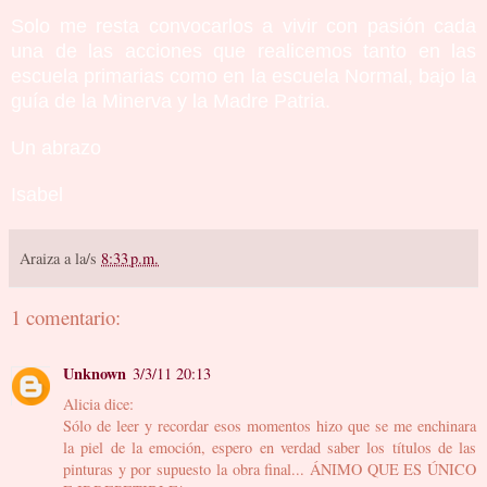
Solo me resta convocarlos a vivir con pasión cada
una de las acciones que realicemos tanto en las
escuela primarias como en la escuela Normal, bajo la
guía de la Minerva y la Madre Patria.
Un abrazo
Isabel
Araiza
a la/s
8:33 p.m.
1 comentario:
Unknown
3/3/11 20:13
Alicia dice:
Sólo de leer y recordar esos momentos hizo que se me enchinara
la piel de la emoción, espero en verdad saber los títulos de las
pinturas y por supuesto la obra final... ÁNIMO QUE ES ÚNICO