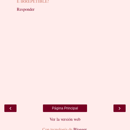
E IRREPETIBLE!
Responder
‹
›
Página Principal
Ver la versión web
Con tecnología de
Blogger
.