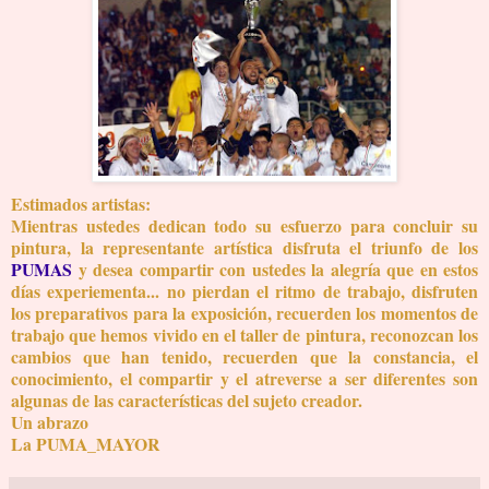
Estimados artistas:
Mientras ustedes dedican todo su esfuerzo para concluir su
pintura, la representante artística disfruta el triunfo de los
PUMAS
y desea compartir con ustedes la alegría que en estos
días experiementa... no pierdan el ritmo de trabajo, disfruten
los preparativos para la exposición, recuerden los momentos de
trabajo que hemos vivido en el taller de pintura, reconozcan los
cambios que han tenido, recuerden que la constancia, el
conocimiento, el compartir y el atreverse a ser diferentes son
algunas de las características del sujeto creador.
Un abrazo
La PUMA_MAYOR