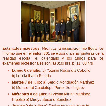
Estimados maestros:
Mientras la inspiración me llega, les
informo que en el
salón 301
se expondrán las pinturas de la
realidad escolar; el calendario y los turnos para los
exámenes profesionales son:
a) 8:30 hrs.
b) 11: 00 hrs.
Lunes 6 de julio:
a) Yazmín Reséndiz Cabello
b) Leticia Ibarra Pineda
Martes 7 de julio:
a) Sergio Mondragón Martínez
b) Montserrat Guadalupe Pérez Domínguez
Miércoles 8 de julio:
a) Vivian Mirian Martínez
Hipólito
b) Mireya Susano Sánchez
Jueves 9 de julio:
a) Evelyn Valencia Mora
b)