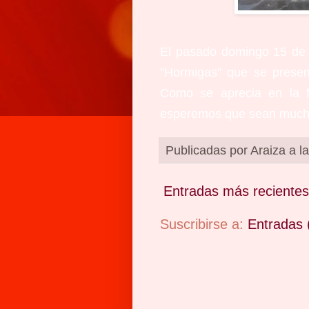
El pasado domingo 15 de ju
"Hormigas" que se presen
Como se aprecia en la f
esperemos que sean much
Publicadas por
Araiza
a l
Entradas más recientes
Suscribirse a:
Entradas 