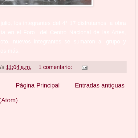
lio, los integrantes del 4° 17 disfrutamos la obra
ta en el Foro del Centro Nacional de las Artes,
oto, nuevos integrantes se sumaron al grupo y
os más.
a/s
11:04 a.m.
1 comentario:
Página Principal
Entradas antiguas
(Atom)