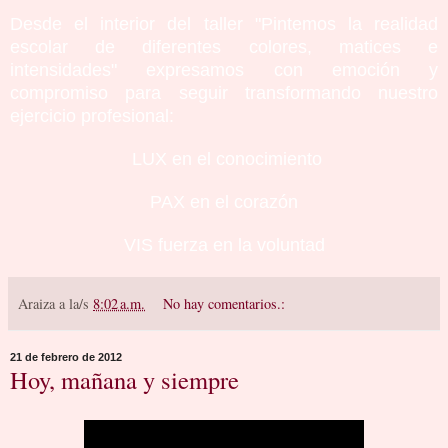
Desde el interior del taller "Pintemos la realidad
escolar de diferentes colores, matices e
intensidades" expresamos con emoción y
compromiso para seguir transformando nuestro
ejercicio profesional:
LUX en el conocimiento
PAX en el corazón
VIS fuerza en la voluntad
Araiza
a la/s
8:02 a.m.
No hay comentarios.:
21 de febrero de 2012
Hoy, mañana y siempre