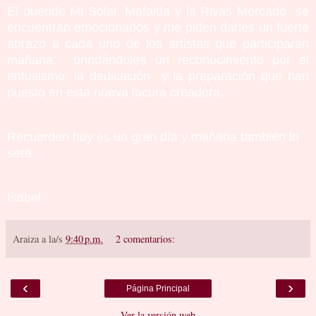
El duende Mi Solar, Mafalda y la Rivas Mercado se
encuentran emocionados y me piden darles un fuerte
abrazo a cada uno de los artistas que participarán
mañana; brindándoles un reconocimiento por el
entusismo, la dedicación y la preparación que han
puesto en esta nueva locura creadora.
Recuerden hoy es un gran día y mañana también lo
será.
Isabel
Araiza
a la/s
9:40 p.m.
2 comentarios:
‹
›
Página Principal
Ver la versión web