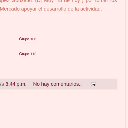
ez González (Dj Moy “El de hoy”) por tomar los
ercado apoyar el desarrollo de la actividad.
Grupo 106
Grupo 112
a/s
8:44 p.m.
No hay comentarios.: