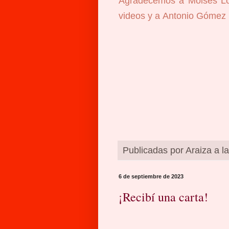
Agradecemos a Moisés Lóp
videos y a Antonio Gómez M
Publicadas por
Araiza
a l
6 de septiembre de 2023
¡Recibí una carta!