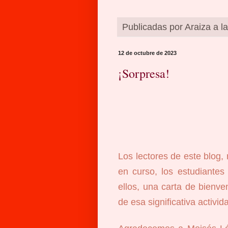
Publicadas por
Araiza
a l
12 de octubre de 2023
¡Sorpresa!
Los lectores de este blog,
en curso, los estudiante
ellos, una carta de bienve
de esa significativa activid