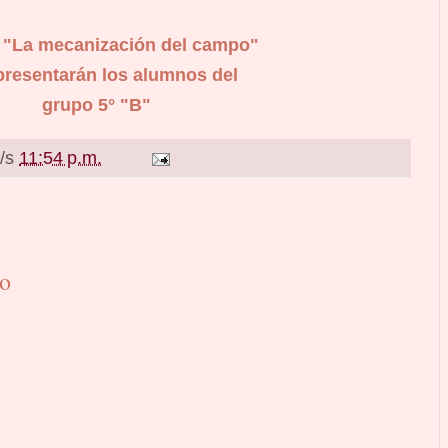
 "La mecanización del campo"
presentarán los alumnos del
grupo 5° "B"
a/s
11:54 p.m.
io