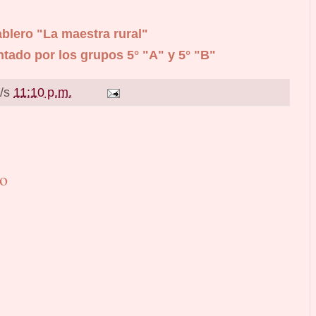
ablero "La maestra rural"
ntado por los grupos 5° "A" y 5° "B"
a/s
11:10 p.m.
io