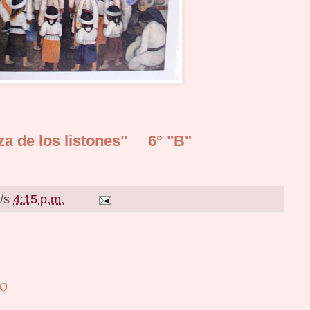
za de los listones" 6° "B"
a/s
4:15 p.m.
io