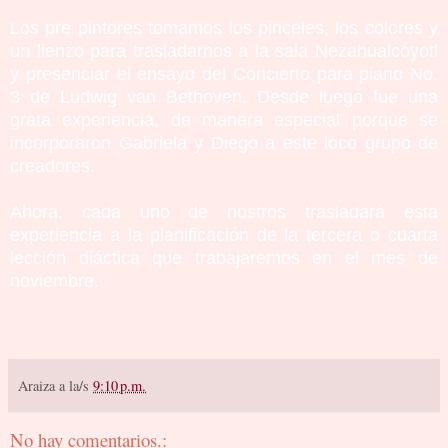
Los pre pintores tomamos los pinceles, los colores y
un lienzo para trasladarnos a la sala Nezahualcóyotl
y presenciar el ensayo del Concierto para piano No.
3 de Ludwig van Bethoven. Desde luego fue una
grata experiencia, de manera especial porque se
incorporaron Gabriela y Diego a este loco grupo de
creadores.
Ahora, cada uno de nostros trasladará esta
experiencia a la planificación de la tercera o cuarta
lección diáctica que trabajaremos en el mes de
noviembre.
Araiza
a la/s
9:10 p.m.
No hay comentarios.: