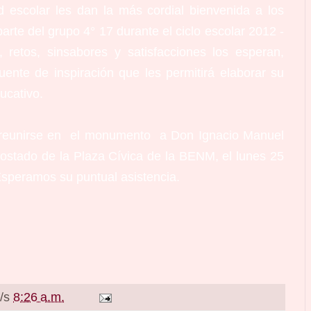
ad escolar les dan la más cordial bienvenida a los
arte del grupo 4° 17 durante el ciclo escolar 2012 -
retos, sinsabores y satisfacciones los esperan,
fuente de inspiración que les permitirá elaborar su
ucativo.
de reunirse en el monumento a Don Ignacio Manuel
costado de la Plaza Cívica de la BENM, el lunes 25
 Esperamos su puntual asistencia.
a/s
8:26 a.m.