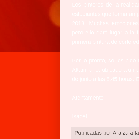
Los pintores de la realid
estudiantes que formarán p
2013. Muchas emociones, 
pero ello dará lugar a la 
primera pintura de corte ed
Por lo pronto, se les pi
Altamirano, ubicado a un 
de junio a las 8:45 horas.
Atentamente
Isabel
Publicadas por
Araiza
a l